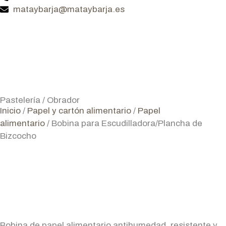
mataybarja@mataybarja.es
Pastelería / Obrador
Inicio
/
Papel y cartón alimentario
/
Papel
alimentario
/ Bobina para Escudilladora/Plancha de
Bizcocho
Bobina de papel alimentario antihumedad, resistente y