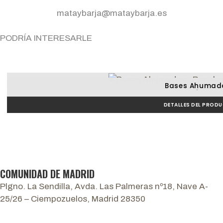
mataybarja@mataybarja.es
PODRÍA INTERESARLE
Bases Ahumad
Pescadería y ahuma
DETALLES DEL PROD
COMUNIDAD DE MADRID
Plgno. La Sendilla, Avda. Las Palmeras nº18, Nave A-
25/26 – Ciempozuelos, Madrid 28350