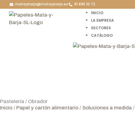
mataybarja@mataybarja.es
91 895 16 72
INICIO
LA EMPRESA
SECTORES
CATÁLOGO
Pastelería / Obrador
Inicio
/
Papel y cartón alimentario
/
Soluciones a medida
/